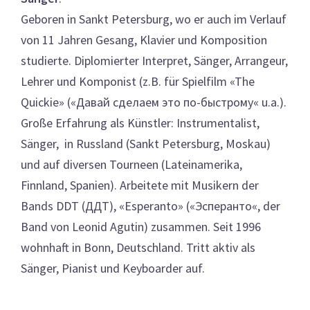
Geboren in Sankt Petersburg, wo er auch im Verlauf
von 11 Jahren Gesang, Klavier und Komposition
studierte. Diplomierter Interpret, Sänger, Arrangeur,
Lehrer und Komponist (z.B. für Spielfilm «
The
Quickie» («
Давай сделаем это по-быстрому
«
u.a.).
Große Erfahrung als Künstler: Instrumentalist,
Sänger, in Russland (Sankt Petersburg, Moskau)
und auf diversen Tourneen (Lateinamerika,
Finnland, Spanien). Arbeitete mit Musikern der
Bands DDT (
ДДТ
), «Esperanto» («
Эсперанто
«, der
Band von Leonid Agutin) zusammen. Seit 1996
wohnhaft in Bonn, Deutschland. Tritt aktiv als
Sänger, Pianist und Keyboarder auf.